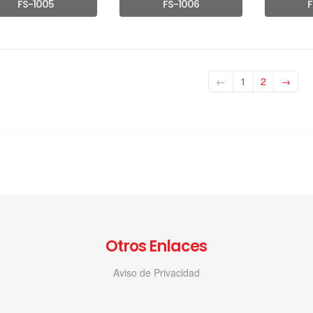
FS-1005
FS-1006
F
←
1
2
→
Otros Enlaces
Aviso de Privacidad