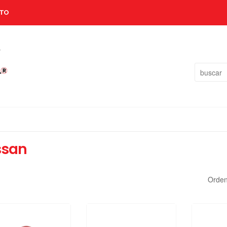
TO
ssan
Orden