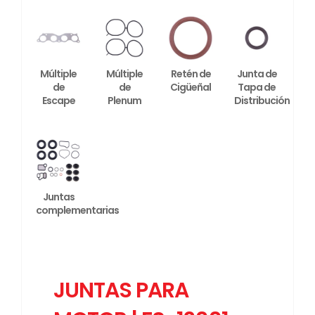
Múltiple
Múltiple
Retén de
Junta de
de
de
Cigüeñal
Tapa de
Escape
Plenum
Distribución
Juntas
complementarias
JUNTAS PARA