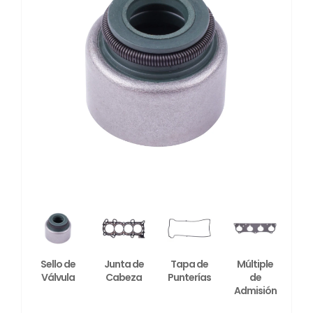
Sello de
Junta de
Tapa de
Múltiple
Válvula
Cabeza
Punterías
de
Admisión