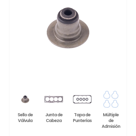
Sello de
Junta de
Tapa de
Múltiple
Válvula
Cabeza
Punterías
de
Admisión