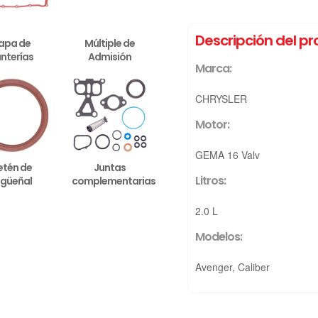
Descripción del p
apa de
Múltiple de
nterías
Admisión
Marca:
CHRYSLER
Motor:
GEMA 16 Valv
etén de
Juntas
Litros:
igüeñal
complementarias
2.0 L
Modelos:
Avenger, Caliber