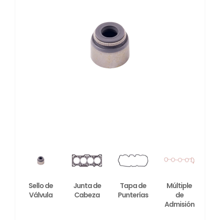
Sello de
Junta de
Tapa de
Múltiple
Válvula
Cabeza
Punterías
de
Admisión