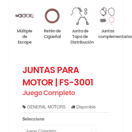
Múltiple
Retén de
Junta de
Juntas
de
Cigüeñal
Tapa de
complementaria
Escape
Distribución
JUNTAS PARA
MOTOR | FS-3001
Juego Completo
GENERAL MOTORS
Disponible
Seleccione