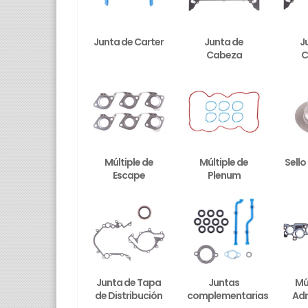
Junta de Carter
Junta de
J
Cabeza
C
Múltiple de
Múltiple de
Sello
Escape
Plenum
Junta de Tapa
Juntas
Mú
de Distribución
complementarias
Ad