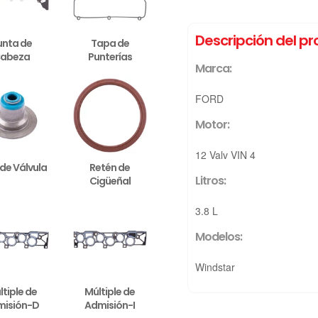
Descripción del p
unta de
Tapa de
abeza
Punterías
Marca:
FORD
Motor:
12 Valv VIN 4
 de Válvula
Retén de
Litros:
Cigüeñal
3.8 L
Modelos:
Windstar
ltiple de
Múltiple de
misión-D
Admisión-I