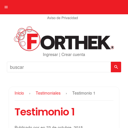
Menú
Aviso de Privacidad
Ingresar
|
Crear cuenta
Busc
Inicio
›
Testimoniales
›
Testimonio 1
Testimonio 1
Publicado por en
23 de octubre, 2015